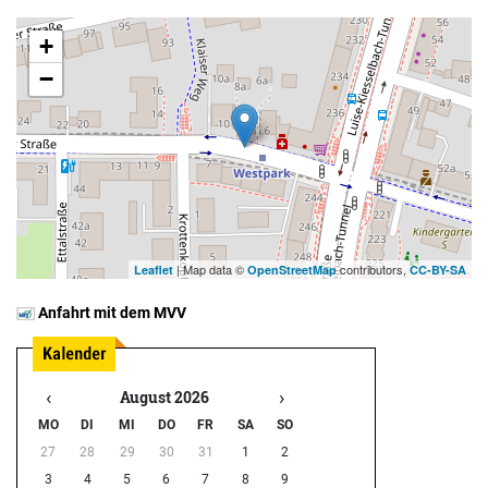
+
−
| Map data ©
contributors,
Leaflet
OpenStreetMap
CC-BY-SA
Anfahrt mit dem MVV
‹
›
August 2026
MO
DI
MI
DO
FR
SA
SO
27
28
29
30
31
1
2
3
4
5
6
7
8
9