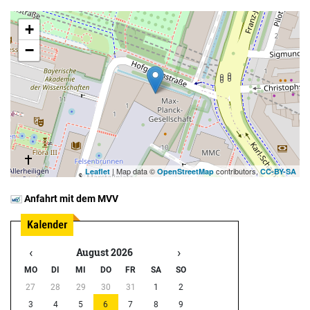
+
−
| Map data ©
contributors,
Leaflet
OpenStreetMap
CC-BY-SA
Anfahrt mit dem MVV
‹
›
August 2026
MO
DI
MI
DO
FR
SA
SO
27
28
29
30
31
1
2
3
4
5
6
7
8
9