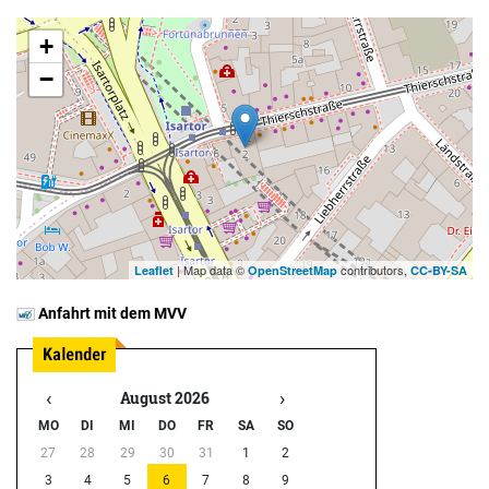
+
−
| Map data ©
contributors,
Leaflet
OpenStreetMap
CC-BY-SA
Anfahrt mit dem MVV
‹
›
August 2026
MO
DI
MI
DO
FR
SA
SO
27
28
29
30
31
1
2
3
4
5
6
7
8
9