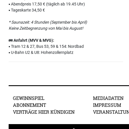
▪️ Abendpreis 17,50 € (täglich ab 19.45 Uhr)
▪️ Tageskarte 34,50 €
* Saunazeit: 4 Stunden (September bis April)
Keine Zeitbegrenzung von Mai bis August!
🚌
Anfahrt (MVV & MVG):
▪️ Tram 12 & 27, Bus 53, 59 & 154: Nordbad
▪️ U-Bahn U2 & U8: Hohenzollernplatz
GEWINNSPIEL
MEDIADATEN
ABONNEMENT
IMPRESSUM
VERTRÄGE HIER KÜNDIGEN
VERANSTALTU