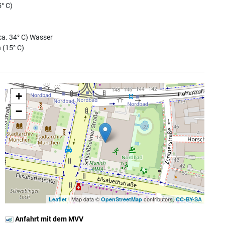
° C)
ca. 34° C) Wasser
 (15° C)
+
−
| Map data ©
contributors,
Leaflet
OpenStreetMap
CC-BY-SA
Anfahrt mit dem MVV