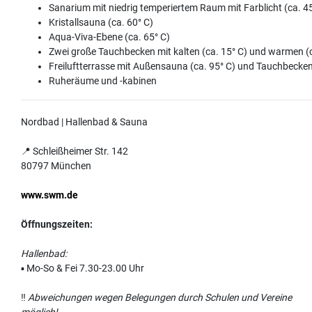
Sanarium mit niedrig temperiertem Raum mit Farblicht (ca. 45
Kristallsauna (ca. 60° C)
Aqua-Viva-Ebene (ca. 65° C)
Zwei große Tauchbecken mit kalten (ca. 15° C) und warmen (
Freiluftterrasse mit Außensauna (ca. 95° C) und Tauchbecken
Ruheräume und -kabinen
Nordbad | Hallenbad & Sauna
📍 Schleißheimer Str. 142
80797 München
www.swm.de
Öffnungszeiten:
Hallenbad:
▪️ Mo-So & Fei 7.30-23.00 Uhr
‼️
Abweichungen wegen Belegungen durch Schulen und Vereine
möglich!