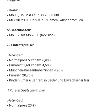
Sauna:
▪️ Mo, Di, Do-So & Fei 7.30-23.00 Uhr
▪️ Mi 7.30-23.00 Uhr (👩‍ nur Damen | Ausnahme: Fei)
❌
Geschlossen:
▪️ Mo 6.7. bis Mo 20.7. (Revision)
🎫
Eintrittspreise:
Hallenbad:
▪️ Normalpreis 5 €* bzw. 6,90 €
▪️ Ermäßigt 3,60 €* bzw. 4,60 €
▪️ München-Pass-Inhaber*innen 4,20 €
▪️ Familien 20,70 €
▪️ Kinder (unter 6 Jahren) in Begleitung Erwachsener frei
* Kurz- & Spätschwimmer
Hallenbad:
▪️ Normalpreis 23 €*