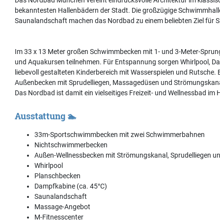
bekanntesten Hallenbädern der Stadt. Die großzügige Schwimmhalle m
Saunalandschaft machen das Nordbad zu einem beliebten Ziel für S
Im 33 x 13 Meter großen Schwimmbecken mit 1- und 3-Meter-Sprung
und Aquakursen teilnehmen. Für Entspannung sorgen Whirlpool, Dam
liebevoll gestalteten Kinderbereich mit Wasserspielen und Rutsche.
Außenbecken mit Sprudelliegen, Massagedüsen und Strömungskanal
Das Nordbad ist damit ein vielseitiges Freizeit- und Wellnessbad i
Ausstattung 🏊
33m-Sportschwimmbecken mit zwei Schwimmerbahnen
Nichtschwimmerbecken
Außen-Wellnessbecken mit Strömungskanal, Sprudelliegen u
Whirlpool
Planschbecken
Dampfkabine (ca. 45°C)
Saunalandschaft
Massage-Angebot
M-Fitnesscenter