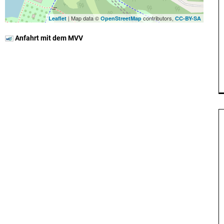
| Map data ©
contributors,
Leaflet
OpenStreetMap
CC-BY-SA
Anfahrt mit dem MVV