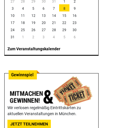
27
28
29
30
31
1
2
3
4
5
6
7
8
9
10
11
12
13
14
15
16
17
18
19
20
21
22
23
24
25
26
27
28
29
30
31
1
2
3
4
5
6
Zum Veranstaltungskalender
Wir verlosen regelmäßig Eintrittskarten zu
aktuellen Veranstaltungen in München.
JETZT TEILNEHMEN