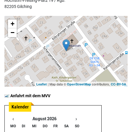
Hochstift-Freising-Platz 19 / Rgb.
82205 Gilching
+
−
| Map data ©
contributors,
Leaflet
OpenStreetMap
CC-BY-SA
Anfahrt mit dem MVV
‹
›
August 2026
MO
DI
MI
DO
FR
SA
SO