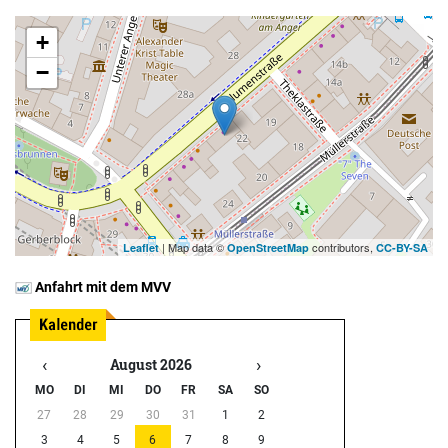
+
−
| Map data ©
contributors,
Leaflet
OpenStreetMap
CC-BY-SA
Anfahrt mit dem MVV
‹
›
August 2026
MO
DI
MI
DO
FR
SA
SO
27
28
29
30
31
1
2
3
4
5
6
7
8
9