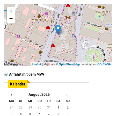
+
−
| Map data ©
contributors,
Leaflet
OpenStreetMap
CC-BY-SA
Anfahrt mit dem MVV
‹
›
August 2026
MO
DI
MI
DO
FR
SA
SO
27
28
29
30
31
1
2
3
4
5
6
7
8
9