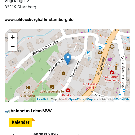
Vogelanger 2
82319 Starnberg
www.schlossberghalle-starnberg.de
+
−
| Map data ©
contributors,
Leaflet
OpenStreetMap
CC-BY-SA
Anfahrt mit dem MVV
‹
›
August 2026