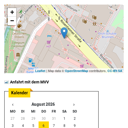
+
−
| Map data ©
contributors,
Leaflet
OpenStreetMap
CC-BY-SA
Anfahrt mit dem MVV
‹
›
August 2026
MO
DI
MI
DO
FR
SA
SO
27
28
29
30
31
1
2
3
4
5
6
7
8
9