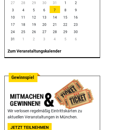
27
28
29
30
31
1
2
3
4
5
6
7
8
9
10
11
12
13
14
15
16
17
18
19
20
21
22
23
24
25
26
27
28
29
30
31
1
2
3
4
5
6
Zum Veranstaltungskalender
Wir verlosen regelmäßig Eintrittskarten zu
aktuellen Veranstaltungen in München.
JETZT TEILNEHMEN