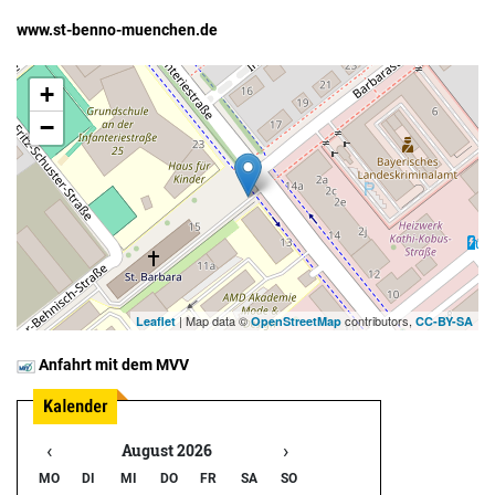
www.st-benno-muenchen.de
+
−
| Map data ©
contributors,
Leaflet
OpenStreetMap
CC-BY-SA
Anfahrt mit dem MVV
‹
›
August 2026
MO
DI
MI
DO
FR
SA
SO