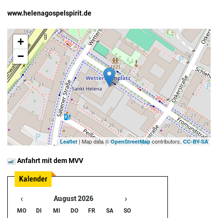
www.helenagospelspirit.de
+
−
| Map data ©
contributors,
Leaflet
OpenStreetMap
CC-BY-SA
Anfahrt mit dem MVV
‹
›
August 2026
MO
DI
MI
DO
FR
SA
SO