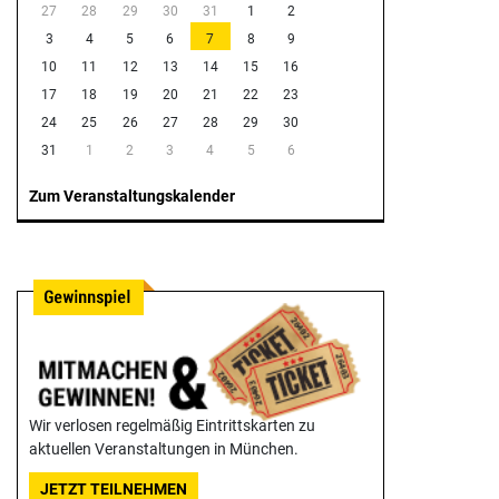
27
28
29
30
31
1
2
3
4
5
6
7
8
9
10
11
12
13
14
15
16
17
18
19
20
21
22
23
24
25
26
27
28
29
30
31
1
2
3
4
5
6
Zum Veranstaltungskalender
Wir verlosen regelmäßig Eintrittskarten zu
aktuellen Veranstaltungen in München.
JETZT TEILNEHMEN