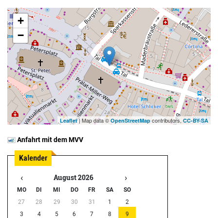
+
−
| Map data ©
contributors,
Leaflet
OpenStreetMap
CC-BY-SA
Anfahrt mit dem MVV
‹
›
August 2026
MO
DI
MI
DO
FR
SA
SO
27
28
29
30
31
1
2
3
4
5
6
7
8
9