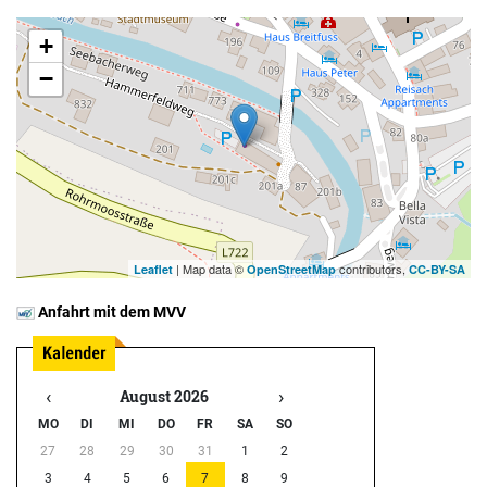
+
−
| Map data ©
contributors,
Leaflet
OpenStreetMap
CC-BY-SA
Anfahrt mit dem MVV
‹
›
August 2026
MO
DI
MI
DO
FR
SA
SO
27
28
29
30
31
1
2
3
4
5
6
7
8
9