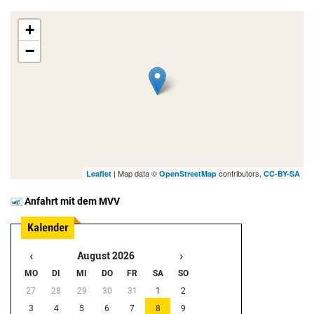
+
−
| Map data ©
contributors,
Leaflet
OpenStreetMap
CC-BY-SA
Anfahrt mit dem MVV
‹
›
August 2026
MO
DI
MI
DO
FR
SA
SO
27
28
29
30
31
1
2
3
4
5
6
7
8
9