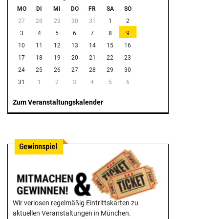
MO
DI
MI
DO
FR
SA
SO
27
28
29
30
31
1
2
3
4
5
6
7
8
9
10
11
12
13
14
15
16
17
18
19
20
21
22
23
24
25
26
27
28
29
30
31
1
2
3
4
5
6
Zum Veranstaltungskalender
Wir verlosen regelmäßig Eintrittskarten zu
aktuellen Veranstaltungen in München.