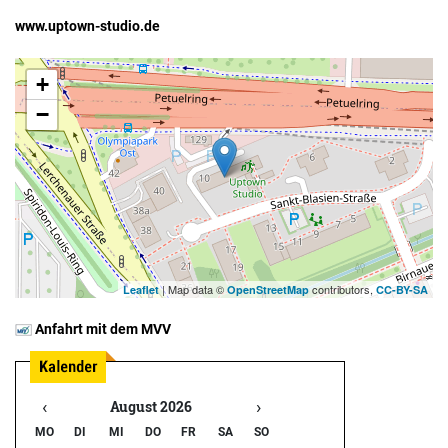
www.uptown-studio.de
+
−
| Map data ©
contributors,
Leaflet
OpenStreetMap
CC-BY-SA
Anfahrt mit dem MVV
‹
›
August 2026
MO
DI
MI
DO
FR
SA
SO