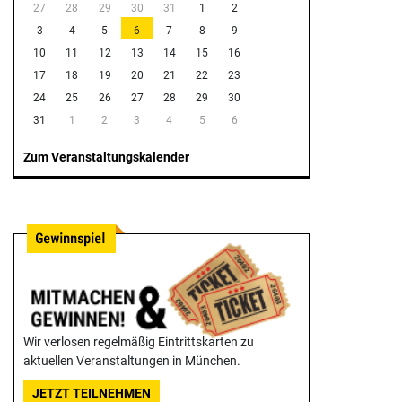
27
28
29
30
31
1
2
3
4
5
6
7
8
9
10
11
12
13
14
15
16
17
18
19
20
21
22
23
24
25
26
27
28
29
30
31
1
2
3
4
5
6
Zum Veranstaltungskalender
Wir verlosen regelmäßig Eintrittskarten zu
aktuellen Veranstaltungen in München.
JETZT TEILNEHMEN