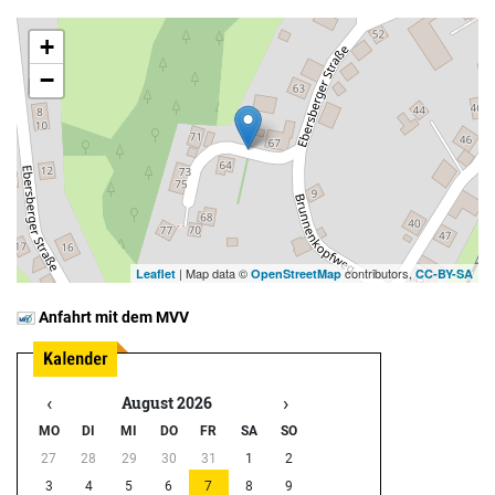
+
−
| Map data ©
contributors,
Leaflet
OpenStreetMap
CC-BY-SA
Anfahrt mit dem MVV
‹
›
August 2026
MO
DI
MI
DO
FR
SA
SO
27
28
29
30
31
1
2
3
4
5
6
7
8
9