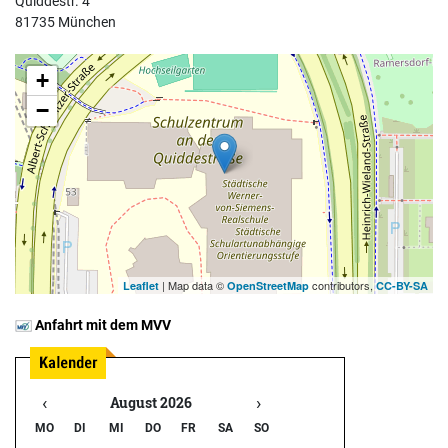
Quiddestr. 4
81735 München
+
−
| Map data ©
contributors,
Leaflet
OpenStreetMap
CC-BY-SA
Anfahrt mit dem MVV
‹
›
August 2026
MO
DI
MI
DO
FR
SA
SO