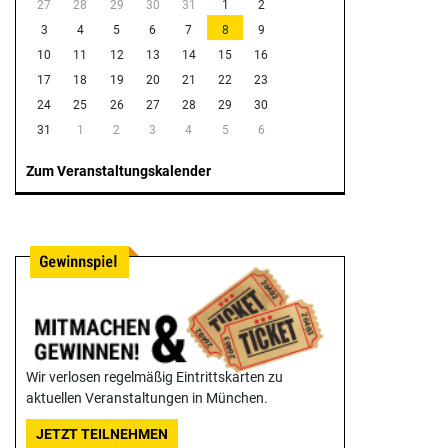
27
28
29
30
31
1
2
3
4
5
6
7
8
9
10
11
12
13
14
15
16
17
18
19
20
21
22
23
24
25
26
27
28
29
30
31
1
2
3
4
5
6
Zum Veranstaltungskalender
Wir verlosen regelmäßig Eintrittskarten zu
aktuellen Veranstaltungen in München.
JETZT TEILNEHMEN