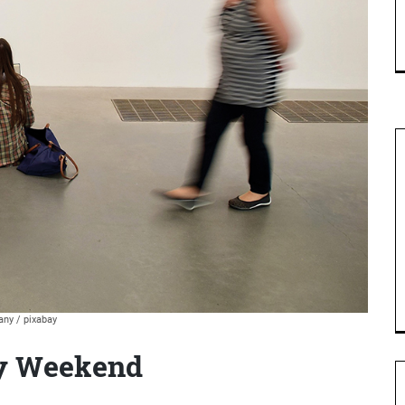
ny / pixabay
ry Weekend