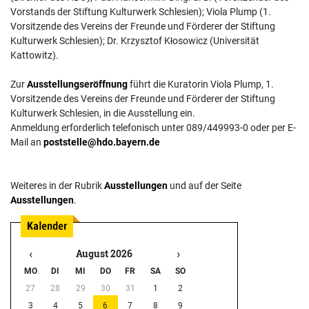
Vorstands der Stiftung Kulturwerk Schlesien); Viola Plump (1.
Vorsitzende des Vereins der Freunde und Förderer der Stiftung
Kulturwerk Schlesien); Dr. Krzysztof Kłosowicz (Universität
Kattowitz).
Zur
Ausstellungseröffnung
führt die Kuratorin Viola Plump, 1.
Vorsitzende des Vereins der Freunde und Förderer der Stiftung
Kulturwerk Schlesien, in die Ausstellung ein.
Anmeldung erforderlich telefonisch unter 089/449993-0 oder per E-
Mail an
poststelle@hdo.bayern.de
Weiteres in der Rubrik
Ausstellungen
und auf der Seite
Ausstellungen
.
‹
›
August 2026
MO
DI
MI
DO
FR
SA
SO
27
28
29
30
31
1
2
3
4
5
6
7
8
9