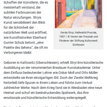
Schaffen der Künstlerin, die es
meisterhaft verstand, die
subtilen Farbnuancen der
Natur einzufangen. Stryis
Kunst sensibilisiert den Blick
für die Schönheit der
natürlichen Welt und eröffnet,
Gerda Stryi, Hafenbild Procida,
1957 / © Verein der Freunde und
wie Kunsthistoriker Eberhard
Förderer der Stiftung Kulturwerk
Gunter Schulz betont, „eine
Schlesien
Palette des Sehens“, die oft im
Verborgenen bleibt.
Geboren in Kattowitz (Oberschlesien), erhielt Stryi ihre künstlerische
Ausbildung an der renommierten Breslauer Kunstakademie. Unter
dem Einfluss bedeutender Lehrer wie Oskar Moll und Otto Müller
entwickelte sie ihren einzigartigen Stil. Doch der Zweite Weltkrieg
hinterließ tiefe Spuren in ihrem Leben und führte zum Verlust
zahlreicher Werke. Nach dem Krieg fand sie in Wiesbaden eine neue
Heimat und schuf ein beeindruckendes Spätwerk, das ihre
emotionale und künstlerische Entwicklung widerspiegelt.