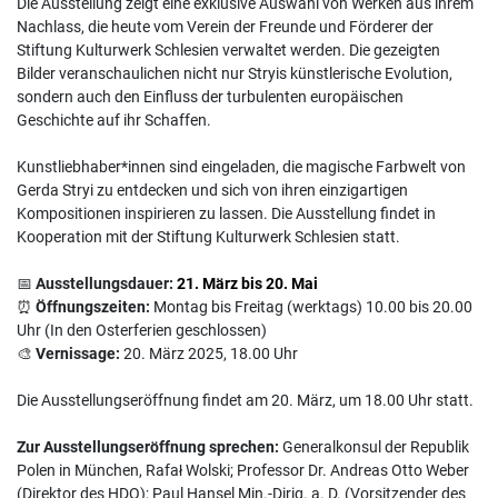
Die Ausstellung zeigt eine exklusive Auswahl von Werken aus ihrem
Nachlass, die heute vom Verein der Freunde und Förderer der
Stiftung Kulturwerk Schlesien verwaltet werden. Die gezeigten
Bilder veranschaulichen nicht nur Stryis künstlerische Evolution,
sondern auch den Einfluss der turbulenten europäischen
Geschichte auf ihr Schaffen.
Kunstliebhaber*innen sind eingeladen, die magische Farbwelt von
Gerda Stryi zu entdecken und sich von ihren einzigartigen
Kompositionen inspirieren zu lassen. Die Ausstellung findet in
Kooperation mit der Stiftung Kulturwerk Schlesien statt.
📅
Ausstellungsdauer:
21. März bis 20. Mai
⏰
Öffnungszeiten:
Montag bis Freitag (werktags) 10.00 bis 20.00
Uhr (In den Osterferien geschlossen)
🎨
Vernissage:
20. März 2025, 18.00 Uhr
Die Ausstellungseröffnung findet am 20. März, um 18.00 Uhr statt.
Zur Ausstellungseröffnung sprechen:
Generalkonsul der Republik
Polen in München, Rafał Wolski; Professor Dr. Andreas Otto Weber
(Direktor des HDO); Paul Hansel Min.-Dirig. a. D. (Vorsitzender des