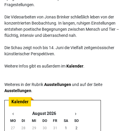
Fragestellungen.
Die Videoarbeiten von Jonas Brinker schließlich leben von der
konzentrierten Beobachtung. In langen, ruhigen Einstellungen
entstehen poetische Begegnungen zwischen Mensch und Tier –
flüchtig, intensiv und überraschend nah.
Die Schau zeigt noch bis 14. Juni die Vielfalt zeitgenössischer
künstlerischer Perspektiven.
Weitere Infos gibt es außerdem im
Kalender
.
Weiteres in der Rubrik
Ausstellungen
und auf der Seite
Ausstellungen
.
‹
›
August 2026
MO
DI
MI
DO
FR
SA
SO
27
28
29
30
31
1
2