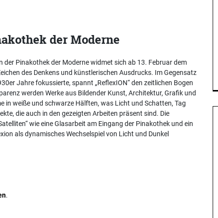
inakothek der Moderne
 in der Pinakothek der Moderne widmet sich ab 13. Februar dem
Zeichen des Denkens und künstlerischen Ausdrucks. Im Gegensatz
30er Jahre fokussierte, spannt „ReflexION“ den zeitlichen Bogen
parenz werden Werke aus Bildender Kunst, Architektur, Grafik und
ume in weiße und schwarze Hälften, was Licht und Schatten, Tag
kte, die auch in den gezeigten Arbeiten präsent sind. Die
elliten“ wie eine Glasarbeit am Eingang der Pinakothek und ein
lexion als dynamisches Wechselspiel von Licht und Dunkel
en
.