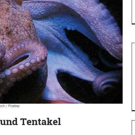
ch / Pixabay
r und Tentakel