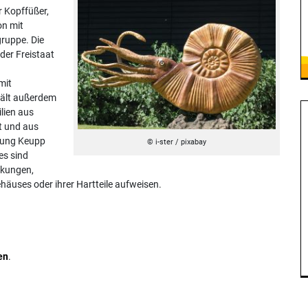
r Kopffüßer,
on mit
gruppe. Die
der Freistaat
mit
hält außerdem
lien aus
t und aus
mlung Keupp
© i-ster / pixabay
es sind
nkungen,
äuses oder ihrer Hartteile aufweisen.
en
.