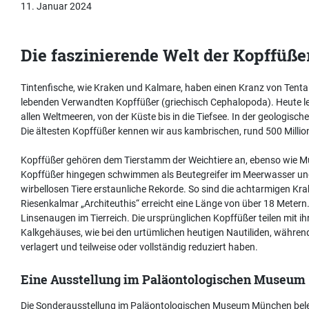
11. Januar 2024
Die faszinierende Welt der Kopffüße
Tintenfische, wie Kraken und Kalmare, haben einen Kranz von Tenta
lebenden Verwandten Kopffüßer (griechisch Cephalopoda). Heute le
allen Weltmeeren, von der Küste bis in die Tiefsee. In der geologische
Die ältesten Kopffüßer kennen wir aus kambrischen, rund 500 Millio
Kopffüßer gehören dem Tierstamm der Weichtiere an, ebenso wie M
Kopffüßer hingegen schwimmen als Beutegreifer im Meerwasser und 
wirbellosen Tiere erstaunliche Rekorde. So sind die achtarmigen Krak
Riesenkalmar „Architeuthis“ erreicht eine Länge von über 18 Metern. 
Linsenaugen im Tierreich. Die ursprünglichen Kopffüßer teilen mit i
Kalkgehäuses, wie bei den urtümlichen heutigen Nautiliden, währen
verlagert und teilweise oder vollständig reduziert haben.
Eine Ausstellung im Paläontologischen Museum
Die Sonderausstellung im Paläontologischen Museum München bel