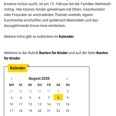
kreative Action sucht, ist am 15. Februar bei der Familien-Werkstatt
richtig. Hier können Kinder gemeinsam mit Eltern, Geschwistern
oder Freunden an wechselnden Themen werkeln, eigene
Kunstwerke erschaffen und spielerisch Materialien und das
dazugehörende Know-How entdecken.
Weitere Infos gibt es außerdem im
Kalender
.
Weiteres in der Rubrik
Buntes für Kinder
und auf der Seite
Buntes
für Kinder
.
‹
›
August 2026
MO
DI
MI
DO
FR
SA
SO
27
28
29
30
31
1
2
3
4
5
6
7
8
9
10
11
12
13
14
15
16
17
18
19
20
21
22
23