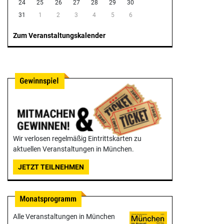
24
25
26
27
28
29
30
31
1
2
3
4
5
6
Zum Veranstaltungskalender
Wir verlosen regelmäßig Eintrittskarten zu
aktuellen Veranstaltungen in München.
JETZT TEILNEHMEN
Alle Veranstaltungen in München