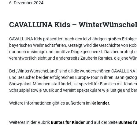
6. Dezember 2024
CAVALLUNA Kids – WinterWünsche
CAVALLUNA Kids präsentiert nach den letztjährigen großen Erfolg
bayerischen Weihnachtsferien. Gezeigt wird die Geschichte von Rob
nur noch unsinnige und unnütze Dinge geschenkt. Das beunruhigt ein
verantwortlich sieht und andererseits Zauberin Ramies, die jene Wün
Bei „WinterWünscheLand“ sind all die wunderschönen CAVALLUNA-Pf
und Besucher bei der erfolgreichen Europa-Tour in ihren Bann gezo
Showpalast München stattfindet, ist speziell für Familien mit Kinder
Schauspiel sowie Musik und vereint spektakuläre wie lustige und 
Weitere Informationen gibt es außerdem im
Kalender
.
Weiteres in der Rubrik
Buntes für Kinder
und auf der Seite
Buntes fü