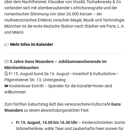
über dem Nachthimmel. Klassiker von Vivaldi, Tschaikowsky & Co.
verbinden sich mit atemberaubender Lichtchoreografie und der
romantischen Stimmung von über 20.000 Kerzen – ein
multisensorisches Erlebnis zwischen Magie, Musik und Technologie.
München ist die erste deutsche Station nach Städten wie Paris, L.A.
und Miami.
👉
Mehr Infos im Kalender
🧙‍♀
5 Jahre Gans Woanders – Jubiläumswochenende im
Märchenhäuschen
🗓 Fr 15. August bund Sa 16. August • Innenhof & Kulturbühne •
Pilgersheimer Str. 13, Untergiesing
🎟 Kostenloser Eintritt – Spenden für die Künstler*innen sind
willkommen
Zum fünften Geburtstag lädt das verwunschene Kulturcafé
Gans
Woanders
zu einem abwechslungsreichen Fest:
Fr 15. August, 14.00 bis 16.30 Uhr
– Kinderschminken: bunte
Schmetterlinge, wilde Tiger und zauberhafte Feen sorgen für