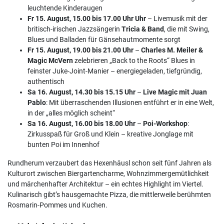
leuchtende Kinderaugen
Fr 15. August, 15.00 bis 17.00 Uhr Uhr
– Livemusik mit der
britisch-irischen Jazzsängerin
Tricia & Band
, die mit Swing,
Blues und Balladen für Gänsehautmomente sorgt
Fr 15. August, 19.00 bis 21.00 Uhr
–
Charles M. Meiler &
Magic McVern
zelebrieren „Back to the Roots“ Blues in
feinster Juke-Joint-Manier – energiegeladen, tiefgründig,
authentisch
Sa 16. August, 14.30 bis 15.15 Uhr
–
Live Magic mit Juan
Pablo
: Mit überraschenden Illusionen entführt er in eine Welt,
in der „alles möglich scheint“
Sa 16. August, 16.00 bis 18.00 Uhr
–
Poi-Workshop
:
Zirkusspaß für Groß und Klein – kreative Jonglage mit
bunten Poi im Innenhof
Rundherum verzaubert das Hexenhäusl schon seit fünf Jahren als
Kulturort zwischen Biergartencharme, Wohnzimmergemütlichkeit
und märchenhafter Architektur – ein echtes Highlight im Viertel.
Kulinarisch gibt’s hausgemachte Pizza, die mittlerweile berühmten
Rosmarin-Pommes und Kuchen.