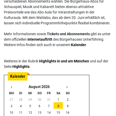
verschiedenen Abonnements wählen. Die Bürgerhaus-Abos für
Schauspiel, Musik und Kabarett bieten ebenso attraktive
Preisvorteile wie das Abo Aula für Veranstaltungen in der
Kulturaula. Mit dem Wahlabo, das ab dem 20. Juni erhältlich ist,
lassen sich individuelle Programmhöhepunkte flexibel kombinieren.
Mehr Informationen sowie
Tickets und Abonnements
gibt es unter
dem offiziellen
Internetauftritt
des Bürgerhauses Unterföhring.
Weitere Infos finden sich auch in unserem
Kalender
.
Weiteres in der Rubrik
Highlights in und um München
und auf der
Seite
Highlights
.
‹
›
August 2026
MO
DI
MI
DO
FR
SA
SO
27
28
29
30
31
1
2
3
4
5
6
7
8
9
10
11
12
13
14
15
16