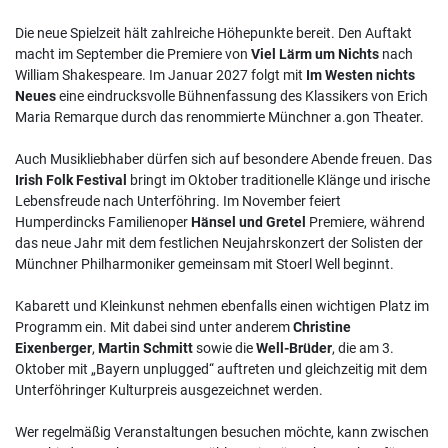
Die neue Spielzeit hält zahlreiche Höhepunkte bereit. Den Auftakt
macht im September die Premiere von
Viel Lärm um Nichts
nach
William Shakespeare. Im Januar 2027 folgt mit
Im Westen nichts
Neues
eine eindrucksvolle Bühnenfassung des Klassikers von Erich
Maria Remarque durch das renommierte Münchner a.gon Theater.
Auch Musikliebhaber dürfen sich auf besondere Abende freuen. Das
Irish Folk Festival
bringt im Oktober traditionelle Klänge und irische
Lebensfreude nach Unterföhring. Im November feiert
Humperdincks Familienoper
Hänsel und Gretel
Premiere, während
das neue Jahr mit dem festlichen Neujahrskonzert der Solisten der
Münchner Philharmoniker gemeinsam mit Stoerl Well beginnt.
Kabarett und Kleinkunst nehmen ebenfalls einen wichtigen Platz im
Programm ein. Mit dabei sind unter anderem
Christine
Eixenberger
,
Martin Schmitt
sowie die
Well-Brüder
, die am 3.
Oktober mit „Bayern unplugged“ auftreten und gleichzeitig mit dem
Unterföhringer Kulturpreis ausgezeichnet werden.
Wer regelmäßig Veranstaltungen besuchen möchte, kann zwischen