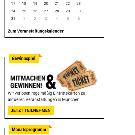
17
18
19
20
21
22
23
24
25
26
27
28
29
30
31
1
2
3
4
5
6
Zum Veranstaltungskalender
Wir verlosen regelmäßig Eintrittskarten zu
aktuellen Veranstaltungen in München.
JETZT TEILNEHMEN