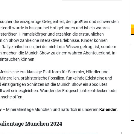
ucher die einzigartige Gelegenheit, den größten und schwersten
teorit wurde in Issigau bei Hof gefunden und ist ein wahres
mysteriösen Himmelskörper und erzählen die erstaunlichen
unich Show zahlreiche interaktive Erlebnisse. Kinder können
allye teilnehmen, bei der nicht nur Wissen gefragt ist, sondern
en machen die Munich Show zu einem wahren Abenteuerland, in
 eintauchen können.
esse eine erstklassige Plattform für Sammler, Händler und
Mineralien, prähistorische Fossilien, funkelnde Edelsteine und
inzigartigen Schätzen ist die Munich Show ein absolutes
weltweit seinesgleichen. Wunder der Erdgeschichte entdecken oder
nsche offen.
w
– Mineralientage München und natürlich in unserem
Kalender
.
alientage München 2024