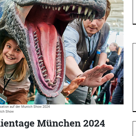
sation auf der Munich Show 2024
ich Show
lientage München 2024