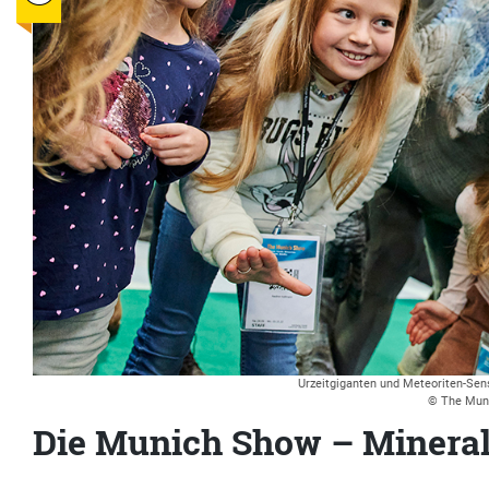
Urzeitgiganten und Meteoriten-Sen
© The Mun
Die Munich Show – Minera