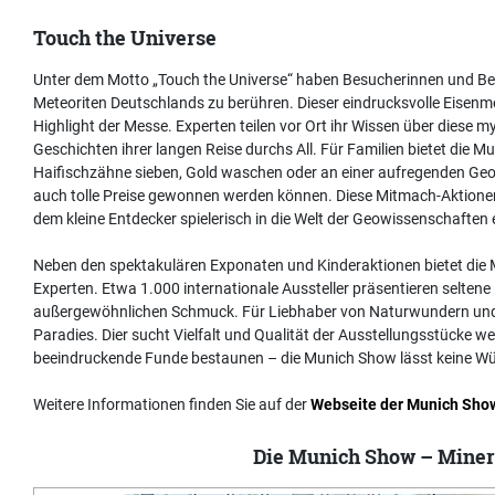
Touch the Universe
Unter dem Motto „Touch the Universe“ haben Besucherinnen und Bes
Meteoriten Deutschlands zu berühren. Dieser eindrucksvolle Eisenme
Highlight der Messe. Experten teilen vor Ort ihr Wissen über diese 
Geschichten ihrer langen Reise durchs All. Für Familien bietet die M
Haifischzähne sieben, Gold waschen oder an einer aufregenden Geo-R
auch tolle Preise gewonnen werden können. Diese Mitmach-Aktion
dem kleine Entdecker spielerisch in die Welt der Geowissenschaften
Neben den spektakulären Exponaten und Kinderaktionen bietet die M
Experten. Etwa 1.000 internationale Aussteller präsentieren seltene 
außergewöhnlichen Schmuck. Für Liebhaber von Naturwundern und e
Paradies. Dier sucht Vielfalt und Qualität der Ausstellungsstücke 
beeindruckende Funde bestaunen – die Munich Show lässt keine Wü
Weitere Informationen finden Sie auf der
Webseite der Munich Sho
Die Munich Show – Miner