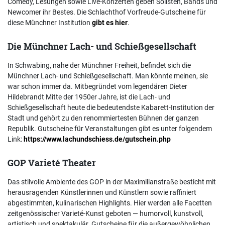
Comedy, Lesungen sowie Live-Konzerten geben Solisten, Bands und
Newcomer ihr Bestes. Die Schlachthof Vorfreude-Gutscheine für
diese Münchner Institution
gibt es hier
.
Die Münchner Lach- und Schießgesellschaft
In Schwabing, nahe der Münchner Freiheit, befindet sich die
Münchner Lach- und Schießgesellschaft. Man könnte meinen, sie
war schon immer da. Mitbegründet vom legendären Dieter
Hildebrandt Mitte der 1950er Jahre, ist die Lach- und
Schießgesellschaft heute die bedeutendste Kabarett-Institution der
Stadt und gehört zu den renommiertesten Bühnen der ganzen
Republik. Gutscheine für Veranstaltungen gibt es unter folgendem
Link:
https://www.lachundschiess.de/gutschein.php
GOP Varieté Theater
Das stilvolle Ambiente des GOP in der Maximilianstraße besticht mit
herausragenden Künstlerinnen und Künstlern sowie raffiniert
abgestimmten, kulinarischen Highlights. Hier werden alle Facetten
zeitgenössischer Varieté-Kunst geboten — humorvoll, kunstvoll,
artistisch und spektakulär. Gutscheine für die außergewöhnlichen