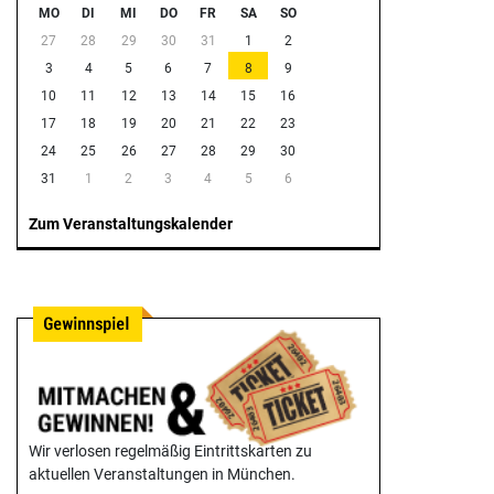
MO
DI
MI
DO
FR
SA
SO
27
28
29
30
31
1
2
3
4
5
6
7
8
9
10
11
12
13
14
15
16
17
18
19
20
21
22
23
24
25
26
27
28
29
30
31
1
2
3
4
5
6
Zum Veranstaltungskalender
Wir verlosen regelmäßig Eintrittskarten zu
aktuellen Veranstaltungen in München.