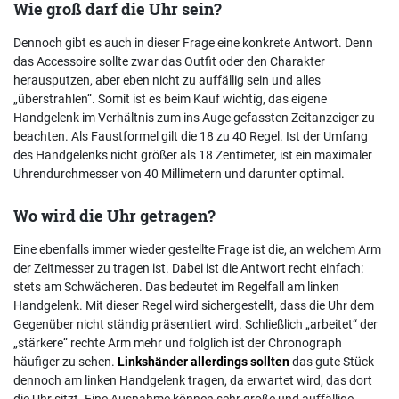
Wie groß darf die Uhr sein?
Dennoch gibt es auch in dieser Frage eine konkrete Antwort. Denn
das Accessoire sollte zwar das Outfit oder den Charakter
herausputzen, aber eben nicht zu auffällig sein und alles
„überstrahlen“. Somit ist es beim Kauf wichtig, das eigene
Handgelenk im Verhältnis zum ins Auge gefassten Zeitanzeiger zu
beachten. Als Faustformel gilt die 18 zu 40 Regel. Ist der Umfang
des Handgelenks nicht größer als 18 Zentimeter, ist ein maximaler
Uhrendurchmesser von 40 Millimetern und darunter optimal.
Wo wird die Uhr getragen?
Eine ebenfalls immer wieder gestellte Frage ist die, an welchem Arm
der Zeitmesser zu tragen ist. Dabei ist die Antwort recht einfach:
stets am Schwächeren. Das bedeutet im Regelfall am linken
Handgelenk. Mit dieser Regel wird sichergestellt, dass die Uhr dem
Gegenüber nicht ständig präsentiert wird. Schließlich „arbeitet“ der
„stärkere“ rechte Arm mehr und folglich ist der Chronograph
häufiger zu sehen.
Linkshänder allerdings sollten
das gute Stück
dennoch am linken Handgelenk tragen, da erwartet wird, das dort
die Uhr sitzt. Eine Ausnahme können sehr große und auffällige