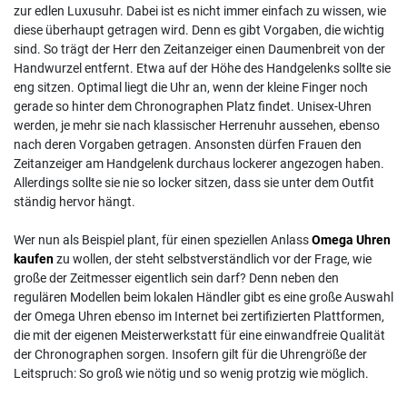
zur edlen Luxusuhr. Dabei ist es nicht immer einfach zu wissen, wie
diese überhaupt getragen wird. Denn es gibt Vorgaben, die wichtig
sind. So trägt der Herr den Zeitanzeiger einen Daumenbreit von der
Handwurzel entfernt. Etwa auf der Höhe des Handgelenks sollte sie
eng sitzen. Optimal liegt die Uhr an, wenn der kleine Finger noch
gerade so hinter dem Chronographen Platz findet. Unisex-Uhren
werden, je mehr sie nach klassischer Herrenuhr aussehen, ebenso
nach deren Vorgaben getragen. Ansonsten dürfen Frauen den
Zeitanzeiger am Handgelenk durchaus lockerer angezogen haben.
Allerdings sollte sie nie so locker sitzen, dass sie unter dem Outfit
ständig hervor hängt.
Wer nun als Beispiel plant, für einen speziellen Anlass
Omega Uhren
kaufen
zu wollen, der steht selbstverständlich vor der Frage, wie
große der Zeitmesser eigentlich sein darf? Denn neben den
regulären Modellen beim lokalen Händler gibt es eine große Auswahl
der Omega Uhren ebenso im Internet bei zertifizierten Plattformen,
die mit der eigenen Meisterwerkstatt für eine einwandfreie Qualität
der Chronographen sorgen. Insofern gilt für die Uhrengröße der
Leitspruch: So groß wie nötig und so wenig protzig wie möglich.