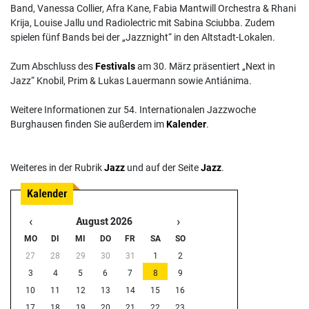
Band, Vanessa Collier, Afra Kane, Fabia Mantwill Orchestra & Rhani
Krija, Louise Jallu und Radiolectric mit Sabina Sciubba. Zudem
spielen fünf Bands bei der „Jazznight“ in den Altstadt-Lokalen.
Zum Abschluss des
Festivals
am 30. März präsentiert „Next in
Jazz“ Knobil, Prim & Lukas Lauermann sowie Antiánima.
Weitere Informationen zur 54. Internationalen Jazzwoche
Burghausen finden Sie außerdem im
Kalender
.
Weiteres in der Rubrik
Jazz
und auf der Seite
Jazz
.
‹
›
August 2026
MO
DI
MI
DO
FR
SA
SO
27
28
29
30
31
1
2
3
4
5
6
7
8
9
10
11
12
13
14
15
16
17
18
19
20
21
22
23