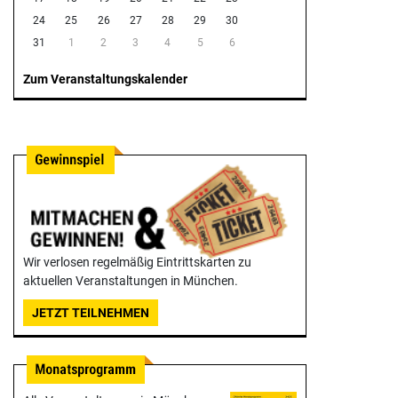
24
25
26
27
28
29
30
31
1
2
3
4
5
6
Zum Veranstaltungskalender
Wir verlosen regelmäßig Eintrittskarten zu
aktuellen Veranstaltungen in München.
JETZT TEILNEHMEN