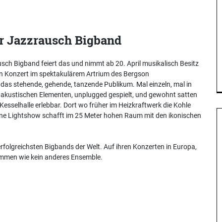
r Jazzrausch Bigband
usch Bigband feiert das und nimmt ab 20. April musikalisch Besitz
en Konzert im spektakulärem Artrium des Bergson
das stehende, gehende, tanzende Publikum. Mal einzeln, mal in
 akustischen Elementen, unplugged gespielt, und gewohnt satten
esselhalle erlebbar. Dort wo früher im Heizkraftwerk die Kohle
 Eine Lightshow schafft im 25 Meter hohen Raum mit den ikonischen
rfolgreichsten Bigbands der Welt. Auf ihren Konzerten in Europa,
ammen wie kein anderes Ensemble.