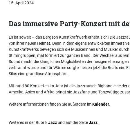
15. April 2024
Das immersive Party-Konzert mit de
Es ist soweit – das Bergson Kunstkraftwerk erhebt sich! Die Jazzra
von ihrer neuen Heimat. Denn in dem eigens entwickelten immersiv
Kunstkraftwerks bewegen sich die Musikerinnen und Musiker durch 
Stimmgruppen, mal formiert zur ganzen Band. Der Wechsel aus rein
Sound macht die klanglichen Möglichkeiten der riesigen ehemaligen K
verbrannt wurde und für Wärme sorgte, heizen jetzt die Beats ein.
Silos eine grandiose Atmosphäre.
Mit rund 80 Konzerten im Jahr ist die Jazzrausch Bigband eine der e
Amerika, Asien und Afrika bringt sie Jazzfans und Tanzwütige zus
Weitere Informationen finden Sie außerdem im
Kalender
.
Weiteres in der Rubrik
Jazz
und auf der Seite
Jazz
.