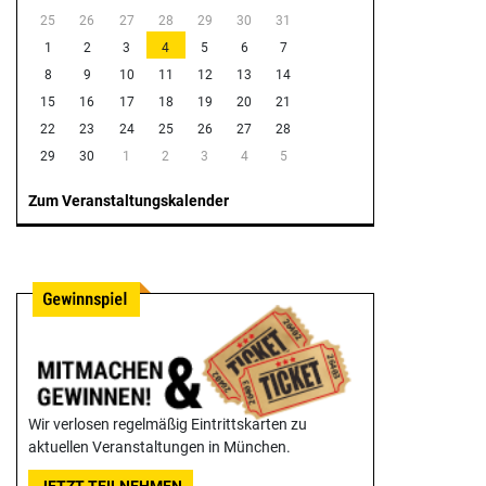
25
26
27
28
29
30
31
1
2
3
4
5
6
7
8
9
10
11
12
13
14
15
16
17
18
19
20
21
22
23
24
25
26
27
28
29
30
1
2
3
4
5
Zum Veranstaltungskalender
Wir verlosen regelmäßig Eintrittskarten zu
aktuellen Veranstaltungen in München.
JETZT TEILNEHMEN