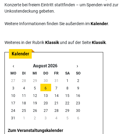
Konzerte bei freiem Eintritt stattfinden – um Spenden wird zur
Unkostendeckung gebeten.
Weitere Informationen finden Sie außerdem im
Kalender
.
Weiteres in der Rubrik
Klassik
und auf der Seite
Klassik
.
‹
›
August 2026
MO
DI
MI
DO
FR
SA
SO
27
28
29
30
31
1
2
3
4
5
6
7
8
9
10
11
12
13
14
15
16
17
18
19
20
21
22
23
24
25
26
27
28
29
30
31
1
2
3
4
5
6
Zum Veranstaltungskalender