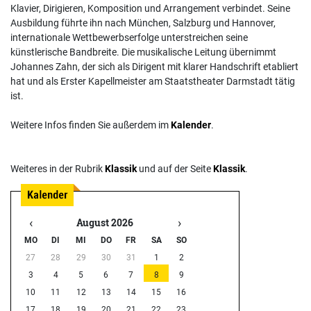
Klavier, Dirigieren, Komposition und Arrangement verbindet. Seine
Ausbildung führte ihn nach München, Salzburg und Hannover,
internationale Wettbewerbserfolge unterstreichen seine
künstlerische Bandbreite. Die musikalische Leitung übernimmt
Johannes Zahn, der sich als Dirigent mit klarer Handschrift etabliert
hat und als Erster Kapellmeister am Staatstheater Darmstadt tätig
ist.
Weitere Infos finden Sie außerdem im
Kalender
.
Weiteres in der Rubrik
Klassik
und auf der Seite
Klassik
.
‹
›
August 2026
MO
DI
MI
DO
FR
SA
SO
27
28
29
30
31
1
2
3
4
5
6
7
8
9
10
11
12
13
14
15
16
17
18
19
20
21
22
23