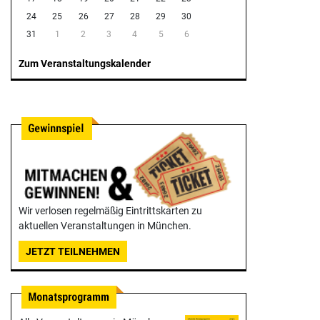
24
25
26
27
28
29
30
31
1
2
3
4
5
6
Zum Veranstaltungskalender
Wir verlosen regelmäßig Eintrittskarten zu
aktuellen Veranstaltungen in München.
JETZT TEILNEHMEN