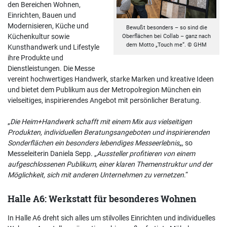
den Bereichen Wohnen,
Einrichten, Bauen und
Modernisieren, Küche und
Bewußt besonders – so sind die
Küchenkultur sowie
Oberflächen bei Collab – ganz nach
dem Motto „Touch me“. © GHM
Kunsthandwerk und Lifestyle
ihre Produkte und
Dienstleistungen. Die Messe
vereint hochwertiges Handwerk, starke Marken und kreative Ideen
und bietet dem Publikum aus der Metropolregion München ein
vielseitiges, inspirierendes Angebot mit persönlicher Beratung.
„
Die Heim+Handwerk schafft mit einem Mix aus vielseitigen
Produkten, individuellen Beratungsangeboten und inspirierenden
Sonderflächen ein besonders lebendiges Messeerlebnis
„, so
Messeleiterin Daniela Sepp. „
Aussteller profitieren von einem
aufgeschlossenen Publikum, einer klaren Themenstruktur und der
Möglichkeit, sich mit anderen Unternehmen zu vernetzen
.“
Halle A6: Werkstatt für besonderes Wohnen
In Halle A6 dreht sich alles um stilvolles Einrichten und individuelles