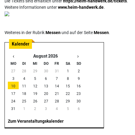
Die Tickets sind erhältlich unter
https://heim-handwerk.de/tickets
.
Weitere Informationen unter
www.heim-handwerk.de
.
Weiteres in der Rubrik
Messen
und auf der Seite
Messen
.
‹
›
August 2026
MO
DI
MI
DO
FR
SA
SO
27
28
29
30
31
1
2
3
4
5
6
7
8
9
10
11
12
13
14
15
16
17
18
19
20
21
22
23
24
25
26
27
28
29
30
31
1
2
3
4
5
6
Zum Veranstaltungskalender