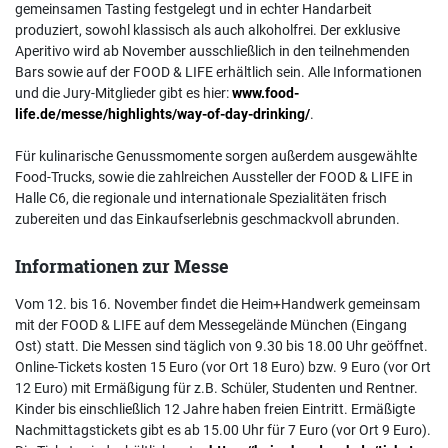
gemeinsamen Tasting festgelegt und in echter Handarbeit
produziert, sowohl klassisch als auch alkoholfrei. Der exklusive
Aperitivo wird ab November ausschließlich in den teilnehmenden
Bars sowie auf der FOOD & LIFE erhältlich sein. Alle Informationen
und die Jury-Mitglieder gibt es hier:
www.food-
life.de/messe/highlights/way-of-day-drinking/
.
Für kulinarische Genussmomente sorgen außerdem ausgewählte
Food-Trucks, sowie die zahlreichen Aussteller der FOOD & LIFE in
Halle C6, die regionale und internationale Spezialitäten frisch
zubereiten und das Einkaufserlebnis geschmackvoll abrunden.
Informationen zur Messe
Vom 12. bis 16. November findet die Heim+Handwerk gemeinsam
mit der FOOD & LIFE auf dem Messegelände München (Eingang
Ost) statt. Die Messen sind täglich von 9.30 bis 18.00 Uhr geöffnet.
Online-Tickets kosten 15 Euro (vor Ort 18 Euro) bzw. 9 Euro (vor Ort
12 Euro) mit Ermäßigung für z.B. Schüler, Studenten und Rentner.
Kinder bis einschließlich 12 Jahre haben freien Eintritt. Ermäßigte
Nachmittagstickets gibt es ab 15.00 Uhr für 7 Euro (vor Ort 9 Euro).