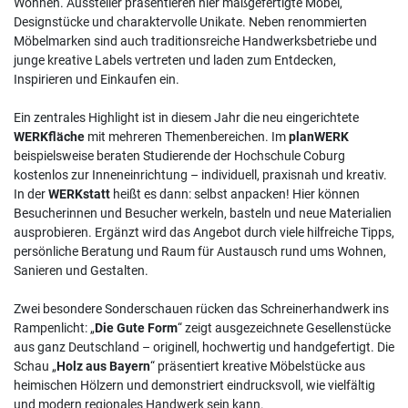
Wohnen. Aussteller präsentieren hier maßgefertigte Möbel,
Designstücke und charaktervolle Unikate. Neben renommierten
Möbelmarken sind auch traditionsreiche Handwerksbetriebe und
junge kreative Labels vertreten und laden zum Entdecken,
Inspirieren und Einkaufen ein.
Ein zentrales Highlight ist in diesem Jahr die neu eingerichtete
WERKfläche
mit mehreren Themenbereichen. Im
planWERK
beispielsweise beraten Studierende der Hochschule Coburg
kostenlos zur Inneneinrichtung – individuell, praxisnah und kreativ.
In der
WERKstatt
heißt es dann: selbst anpacken! Hier können
Besucherinnen und Besucher werkeln, basteln und neue Materialien
ausprobieren. Ergänzt wird das Angebot durch viele hilfreiche Tipps,
persönliche Beratung und Raum für Austausch rund ums Wohnen,
Sanieren und Gestalten.
Zwei besondere Sonderschauen rücken das Schreinerhandwerk ins
Rampenlicht: „
Die Gute Form
“ zeigt ausgezeichnete Gesellenstücke
aus ganz Deutschland – originell, hochwertig und handgefertigt. Die
Schau „
Holz aus Bayern
“ präsentiert kreative Möbelstücke aus
heimischen Hölzern und demonstriert eindrucksvoll, wie vielfältig
und modern regionales Handwerk sein kann.