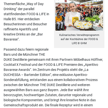
Themenfläche „Way of Day
Drinking“ der parallel
stattfindenden FOOD & LIFE in
Halle B5. Hier entdecken
Besucherinnen und Besucher
raffinierte Aperitifs und
kreative Drinks an der „Bar
Kulinarisches Verwöhnprogramm
Bavarese“.
auf der Kochbühne der FOOD &
LIFE © GHM
Passend dazu feiern regionale
Bars und die Münchner THE
DUKE Destillerie gemeinsam mit ihren Partnern Möbelhaus Höffner,
Cocktail X Festival und der FOOD & LIFE Premiere des „Aperitivo
Bavarese Awards“. Im Zentrum des Projekts steht die „La
DUCHESSA – Bartender Edition“, eine exklusive Aperitivo-
Sonderabfüllung, entstanden aus einem kollaborativen Prozess
zwischen der Münchner THE DUKE Destillerie und weiteren
ausgewählten Bars aus ganz Bayern. Jede Bar wählt ihre
bevorzugten, hochwertigen Zutaten, darunter regionale und
biologische Komponenten, und bringt ihre kreative Note in das
Gemeinschaftsprodukt ein. Die finale Rezeptur wird in einem