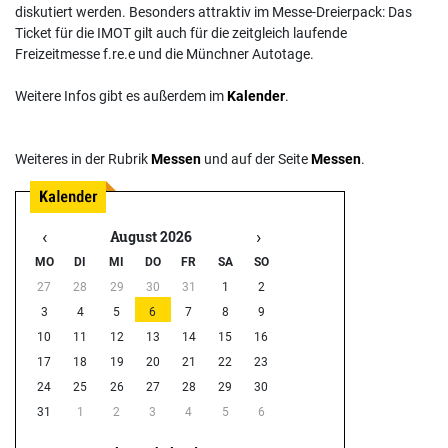
diskutiert werden. Besonders attraktiv im Messe-Dreierpack: Das
Ticket für die IMOT gilt auch für die zeitgleich laufende
Freizeitmesse f.re.e und die Münchner Autotage.
Weitere Infos gibt es außerdem im
Kalender
.
Weiteres in der Rubrik
Messen
und auf der Seite
Messen
.
‹
›
August 2026
MO
DI
MI
DO
FR
SA
SO
27
28
29
30
31
1
2
3
4
5
6
7
8
9
10
11
12
13
14
15
16
17
18
19
20
21
22
23
24
25
26
27
28
29
30
31
1
2
3
4
5
6