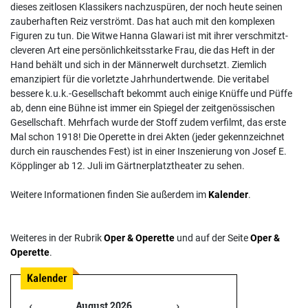
dieses zeitlosen Klassikers nachzuspüren, der noch heute seinen
zauberhaften Reiz verströmt. Das hat auch mit den komplexen
Figuren zu tun. Die Witwe Hanna Glawari ist mit ihrer verschmitzt-
cleveren Art eine persönlichkeitsstarke Frau, die das Heft in der
Hand behält und sich in der Männerwelt durchsetzt. Ziemlich
emanzipiert für die vorletzte Jahrhundertwende. Die veritabel
bessere k.u.k.-Gesellschaft bekommt auch einige Knüffe und Püffe
ab, denn eine Bühne ist immer ein Spiegel der zeitgenössischen
Gesellschaft. Mehrfach wurde der Stoff zudem verfilmt, das erste
Mal schon 1918! Die Operette in drei Akten (jeder gekennzeichnet
durch ein rauschendes Fest) ist in einer Inszenierung von Josef E.
Köpplinger ab 12. Juli im Gärtnerplatztheater zu sehen.
Weitere Informationen finden Sie außerdem im
Kalender
.
Weiteres in der Rubrik
Oper & Operette
und auf der Seite
Oper &
Operette
.
‹
›
August 2026