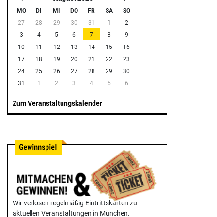
MO
DI
MI
DO
FR
SA
SO
27
28
29
30
31
1
2
3
4
5
6
7
8
9
10
11
12
13
14
15
16
17
18
19
20
21
22
23
24
25
26
27
28
29
30
31
1
2
3
4
5
6
Zum Veranstaltungskalender
Wir verlosen regelmäßig Eintrittskarten zu
aktuellen Veranstaltungen in München.