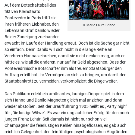
Auf dem Botschaftsball des
fiktiven Kleinstaats
Pontevedro in Paris trifft sie
ihren früheren Liebhaber, den
© Marie-Laure Briane
Lebemann Graf Danilo wieder.
Beider Zuneigung zueinander
erwacht im Laufe der Handlung erneut. Doch ist die Sache gar nicht
so einfach. Denn Danilo will sich nicht in die lange Reihe an
Verehrern Hannas einreihen, damit sie nicht denken mag, auch er
hätte es, wie all die anderen, nur auf ihr Geld abgesehen. Dass der
Pontevedrinische Botschafter ihm als treuem Staatsbürger den
Auftrag erteilt hat, ihr Vermögen an sich zu bringen, um damit den
Staatsbankrott zu vermeiden, verkompliziert die Dinge weiter.
Das Publikum erlebt ein amüsantes, launiges Doppelspiel, in dem
sich Hanna und Danilo Magneten gleich mal anziehen und dann
wieder abstoßen. Seit der Uraufführung 1905 heißt es „Party high“
für „Die lustige Witwe“. Es war ein unglaublicher Erfolg für den noch
jungen Franz Lehár. Seit damals ist nicht nur schon viel
Champagner die feierlustigen Kehlen hinabgeflossen, es gab auch
reichlich Gelegenheit den feinfühligen psychologischen Abgründen