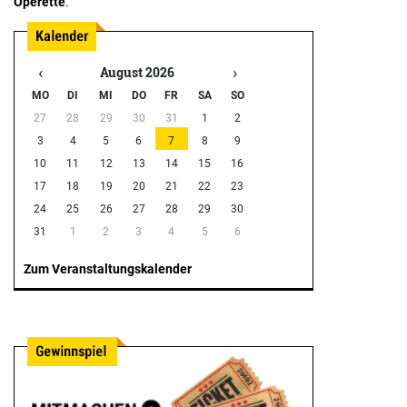
Operette
.
‹
›
August 2026
MO
DI
MI
DO
FR
SA
SO
27
28
29
30
31
1
2
3
4
5
6
7
8
9
10
11
12
13
14
15
16
17
18
19
20
21
22
23
24
25
26
27
28
29
30
31
1
2
3
4
5
6
Zum Veranstaltungskalender