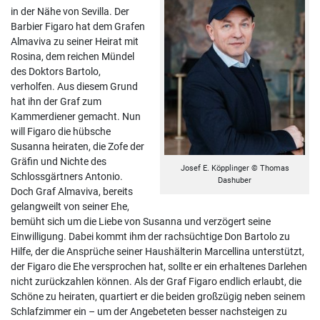
in der Nähe von Sevilla. Der
Barbier Figaro hat dem Grafen
Almaviva zu seiner Heirat mit
Rosina, dem reichen Mündel
des Doktors Bartolo,
verholfen. Aus diesem Grund
hat ihn der Graf zum
Kammerdiener gemacht. Nun
will Figaro die hübsche
Susanna heiraten, die Zofe der
Gräfin und Nichte des
Josef E. Köpplinger © Thomas
Schlossgärtners Antonio.
Dashuber
Doch Graf Almaviva, bereits
gelangweilt von seiner Ehe,
bemüht sich um die Liebe von Susanna und verzögert seine
Einwilligung. Dabei kommt ihm der rachsüchtige Don Bartolo zu
Hilfe, der die Ansprüche seiner Haushälterin Marcellina unterstützt,
der Figaro die Ehe versprochen hat, sollte er ein erhaltenes Darlehen
nicht zurückzahlen können. Als der Graf Figaro endlich erlaubt, die
Schöne zu heiraten, quartiert er die beiden großzügig neben seinem
Schlafzimmer ein – um der Angebeteten besser nachsteigen zu