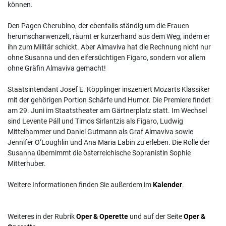
können.
Den Pagen Cherubino, der ebenfalls ständig um die Frauen
herumscharwenzelt, räumt er kurzerhand aus dem Weg, indem er
ihn zum Militär schickt. Aber Almaviva hat die Rechnung nicht nur
ohne Susanna und den eifersüchtigen Figaro, sondern vor allem
ohne Gräfin Almaviva gemacht!
Staatsintendant Josef E. Köpplinger inszeniert Mozarts Klassiker
mit der gehörigen Portion Schärfe und Humor. Die Premiere findet
am 29. Juni im Staatstheater am Gärtnerplatz statt. Im Wechsel
sind Levente Páll und Timos Sirlantzis als Figaro, Ludwig
Mittelhammer und Daniel Gutmann als Graf Almaviva sowie
Jennifer O‘Loughlin und Ana Maria Labin zu erleben. Die Rolle der
Susanna übernimmt die österreichische Sopranistin Sophie
Mitterhuber.
Weitere Informationen finden Sie außerdem im
Kalender
.
Weiteres in der Rubrik
Oper & Operette
und auf der Seite
Oper &