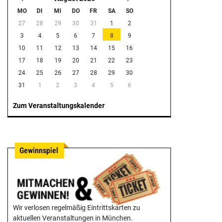
MO
DI
MI
DO
FR
SA
SO
27
28
29
30
31
1
2
3
4
5
6
7
8
9
10
11
12
13
14
15
16
17
18
19
20
21
22
23
24
25
26
27
28
29
30
31
1
2
3
4
5
6
Zum Veranstaltungskalender
Wir verlosen regelmäßig Eintrittskarten zu
aktuellen Veranstaltungen in München.