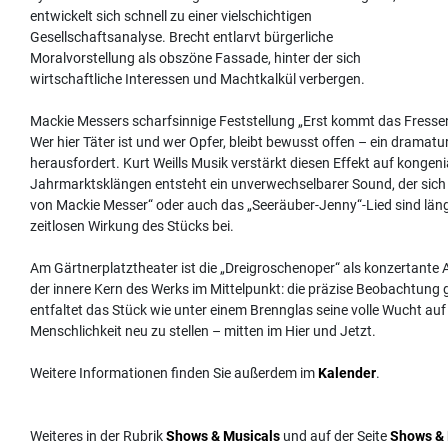
entwickelt sich schnell zu einer vielschichtigen
Gesellschaftsanalyse. Brecht entlarvt bürgerliche
Moralvorstellung als obszöne Fassade, hinter der sich
wirtschaftliche Interessen und Machtkalkül verbergen.
Mackie Messers scharfsinnige Feststellung „Erst kommt das Fressen,
Wer hier Täter ist und wer Opfer, bleibt bewusst offen – ein dramat
herausfordert. Kurt Weills Musik verstärkt diesen Effekt auf kongen
Jahrmarktsklängen entsteht ein unverwechselbarer Sound, der sich 
von Mackie Messer“ oder auch das „Seeräuber-Jenny“-Lied sind längs
zeitlosen Wirkung des Stücks bei.
Am Gärtnerplatztheater ist die „Dreigroschenoper“ als konzertante
der innere Kern des Werks im Mittelpunkt: die präzise Beobachtung 
entfaltet das Stück wie unter einem Brennglas seine volle Wucht au
Menschlichkeit neu zu stellen – mitten im Hier und Jetzt.
Weitere Informationen finden Sie außerdem im
Kalender
.
Weiteres in der Rubrik
Shows & Musicals
und auf der Seite
Shows & 