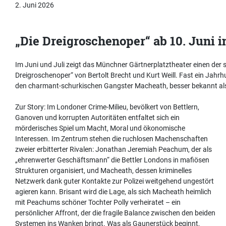
2. Juni 2026
„Die Dreigroschenoper“ ab 10. Juni 
Im Juni und Juli zeigt das Münchner Gärtnerplatztheater einen der s
Dreigroschenoper“ von Bertolt Brecht und Kurt Weill. Fast ein Jahrh
den charmant-schurkischen Gangster Macheath, besser bekannt als 
Zur Story: Im Londoner Crime-Milieu, bevölkert von Bettlern,
Ganoven und korrupten Autoritäten entfaltet sich ein
mörderisches Spiel um Macht, Moral und ökonomische
Interessen. Im Zentrum stehen die ruchlosen Machenschaften
zweier erbitterter Rivalen: Jonathan Jeremiah Peachum, der als
„ehrenwerter Geschäftsmann“ die Bettler Londons in mafiösen
Strukturen organisiert, und Macheath, dessen kriminelles
Netzwerk dank guter Kontakte zur Polizei weitgehend ungestört
agieren kann. Brisant wird die Lage, als sich Macheath heimlich
mit Peachums schöner Tochter Polly verheiratet – ein
persönlicher Affront, der die fragile Balance zwischen den beiden
Systemen ins Wanken bringt. Was als Gaunerstück beginnt,