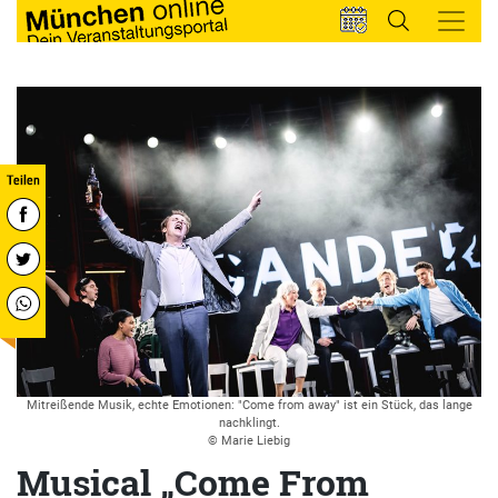
Mitreißende Musik, echte Emotionen: "Come from away" ist ein Stück, das lange
nachklingt.
© Marie Liebig
Musical „Come From