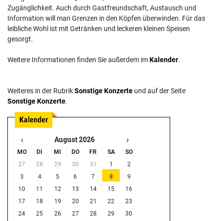
Zugänglichkeit. Auch durch Gastfreundschaft, Austausch und
Information will man Grenzen in den Köpfen überwinden. Für das
leibliche Wohl ist mit Getränken und leckeren kleinen Speisen
gesorgt.
Weitere Informationen finden Sie außerdem im
Kalender
.
Weiteres in der Rubrik
Sonstige Konzerte
und auf der Seite
Sonstige Konzerte
.
‹
›
August 2026
MO
DI
MI
DO
FR
SA
SO
27
28
29
30
31
1
2
3
4
5
6
7
8
9
10
11
12
13
14
15
16
17
18
19
20
21
22
23
24
25
26
27
28
29
30