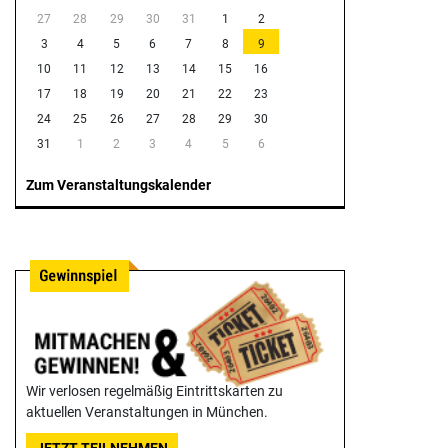
27
28
29
30
31
1
2
3
4
5
6
7
8
9
10
11
12
13
14
15
16
17
18
19
20
21
22
23
24
25
26
27
28
29
30
31
1
2
3
4
5
6
Zum Veranstaltungskalender
Wir verlosen regelmäßig Eintrittskarten zu
aktuellen Veranstaltungen in München.
JETZT TEILNEHMEN