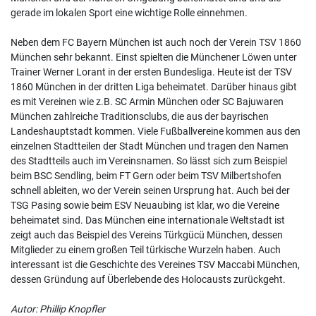
gerade im lokalen Sport eine wichtige Rolle einnehmen.
Neben dem FC Bayern München ist auch noch der Verein TSV 1860
München sehr bekannt. Einst spielten die Münchener Löwen unter
Trainer Werner Lorant in der ersten Bundesliga. Heute ist der TSV
1860 München in der dritten Liga beheimatet. Darüber hinaus gibt
es mit Vereinen wie z.B. SC Armin München oder SC Bajuwaren
München zahlreiche Traditionsclubs, die aus der bayrischen
Landeshauptstadt kommen. Viele Fußballvereine kommen aus den
einzelnen Stadtteilen der Stadt München und tragen den Namen
des Stadtteils auch im Vereinsnamen. So lässt sich zum Beispiel
beim BSC Sendling, beim FT Gern oder beim TSV Milbertshofen
schnell ableiten, wo der Verein seinen Ursprung hat. Auch bei der
TSG Pasing sowie beim ESV Neuaubing ist klar, wo die Vereine
beheimatet sind. Das München eine internationale Weltstadt ist
zeigt auch das Beispiel des Vereins Türkgücü München, dessen
Mitglieder zu einem großen Teil türkische Wurzeln haben. Auch
interessant ist die Geschichte des Vereines TSV Maccabi München,
dessen Gründung auf Überlebende des Holocausts zurückgeht.
Autor: Phillip Knopfler