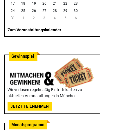
17
18
19
20
21
22
23
24
25
26
27
28
29
30
31
1
2
3
4
5
6
Zum Veranstaltungskalender
Wir verlosen regelmäßig Eintrittskarten zu
aktuellen Veranstaltungen in München.
JETZT TEILNEHMEN