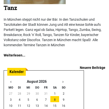
Tanz
In München steppt nicht nur der Bär. In den Tanzschulen und
Tanzlokalen der Stadt können Jung und Alt eine kesse Sohle aufs
Parkett legen. Ganz egal ob Salsa, HipHop, Tango, Zumba, Swing,
Breakdance, Rock ’n‘ Roll, Tango, Tanzen für Kinder, bayerischer
Volkstanz oder Discofox. Tanzen in München macht Spaß! Alle
kommenden Termine Tanzen in München
Weiterlesen...
Neuere Beiträge
Beitragsnavigation
‹
›
August 2026
MO
DI
MI
DO
FR
SA
SO
27
28
29
30
31
1
2
3
4
5
6
7
8
9
10
11
12
13
14
15
16