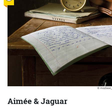
© mozlase_ 
Aimée & Jaguar