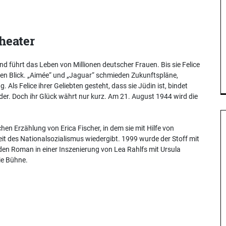
heater
r und führt das Leben von Millionen deutscher Frauen. Bis sie Felice
ten Blick. „Aimée“ und „Jaguar“ schmieden Zukunftspläne,
 Als Felice ihrer Geliebten gesteht, dass sie Jüdin ist, bindet
er. Doch ihr Glück währt nur kurz. Am 21. August 1944 wird die
en Erzählung von Erica Fischer, in dem sie mit Hilfe von
it des Nationalsozialismus wiedergibt. 1999 wurde der Stoff mit
 den Roman in einer Inszenierung von Lea Rahlfs mit Ursula
ie Bühne.