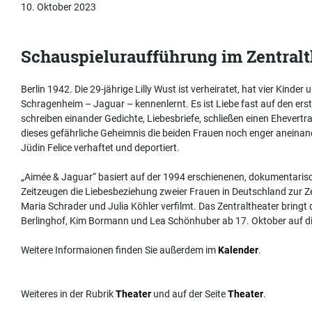
10. Oktober 2023
Schauspieluraufführung im Zentralt
Berlin 1942. Die 29-jährige Lilly Wust ist verheiratet, hat vier Kinde
Schragenheim – Jaguar – kennenlernt. Es ist Liebe fast auf den ers
schreiben einander Gedichte, Liebesbriefe, schließen einen Ehevertrag.
dieses gefährliche Geheimnis die beiden Frauen noch enger aneinand
Jüdin Felice verhaftet und deportiert.
„Aimée & Jaguar“ basiert auf der 1994 erschienenen, dokumentarisch
Zeitzeugen die Liebesbeziehung zweier Frauen in Deutschland zur Ze
Maria Schrader und Julia Köhler verfilmt. Das Zentraltheater bringt
Berlinghof, Kim Bormann und Lea Schönhuber ab 17. Oktober auf d
Weitere Informaionen finden Sie außerdem im
Kalender
.
Weiteres in der Rubrik
Theater
und auf der Seite
Theater
.