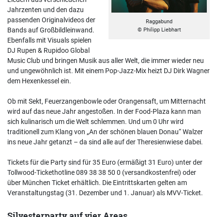
Jahrzenten und den dazu
passenden Originalvideos der
Raggabund
Bands auf Großbildleinwand.
© Philipp Liebhart
Ebenfalls mit Visuals spielen
DJ Rupen & Rupidoo Global
Music Club und bringen Musik aus aller Welt, die immer wieder neu
und ungewöhnlich ist. Mit einem Pop-Jazz-Mix heizt DJ Dirk Wagner
dem Hexenkessel ein.
Ob mit Sekt, Feuerzangenbowle oder Orangensaft, um Mitternacht
wird auf das neue Jahr angestoßen. In der Food-Plaza kann man
sich kulinarisch um die Welt schlemmen. Und um 0 Uhr wird
traditionell zum Klang von „An der schönen blauen Donau“ Walzer
ins neue Jahr getanzt – da sind alle auf der Theresienwiese dabei.
Tickets für die Party sind für 35 Euro (ermäßigt 31 Euro) unter der
Tollwood-Tickethotline 089 38 38 50 0 (versandkostenfrei) oder
über München Ticket erhältlich. Die Eintrittskarten gelten am
Veranstaltungstag (31. Dezember und 1. Januar) als MVV-Ticket.
Silvesterparty auf vier Areas