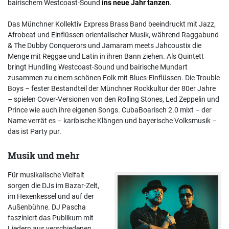
bairischem Westcoast-Sound
ins neue Jahr tanzen
.
Das Münchner Kollektiv Express Brass Band beeindruckt mit Jazz,
Afrobeat und Einflüssen orientalischer Musik, während Raggabund
& The Dubby Conquerors und Jamaram meets Jahcoustix die
Menge mit Reggae und Latin in ihren Bann ziehen. Als Quintett
bringt Hundling Westcoast-Sound und bairische Mundart
zusammen zu einem schönen Folk mit Blues-Einflüssen. Die Trouble
Boys – fester Bestandteil der Münchner Rockkultur der 80er Jahre
– spielen Cover-Versionen von den Rolling Stones, Led Zeppelin und
Prince wie auch ihre eigenen Songs. CubaBoarisch 2.0 mixt – der
Name verrät es – karibische Klängen und bayerische Volksmusik –
das ist Party pur.
Musik und mehr
Für musikalische Vielfalt
sorgen die DJs im Bazar-Zelt,
im Hexenkessel und auf der
Außenbühne. DJ Pascha
fasziniert das Publikum mit
Liedern aus verschiedenen