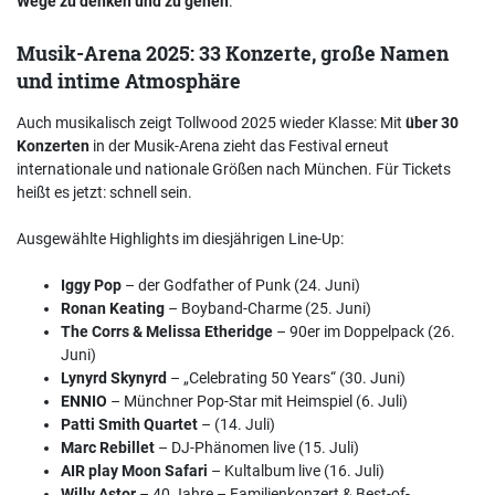
Wege zu denken und zu gehen
.
Musik-Arena 2025: 33 Konzerte, große Namen
und intime Atmosphäre
Auch musikalisch zeigt Tollwood 2025 wieder Klasse: Mit
über 30
Konzerten
in der Musik-Arena zieht das Festival erneut
internationale und nationale Größen nach München. Für Tickets
heißt es jetzt: schnell sein.
Ausgewählte Highlights im diesjährigen Line-Up:
Iggy Pop
– der Godfather of Punk (24. Juni)
Ronan Keating
– Boyband-Charme (25. Juni)
The Corrs & Melissa Etheridge
– 90er im Doppelpack (26.
Juni)
Lynyrd Skynyrd
– „Celebrating 50 Years“ (30. Juni)
ENNIO
– Münchner Pop-Star mit Heimspiel (6. Juli)
Patti Smith Quartet
– (14. Juli)
Marc Rebillet
– DJ-Phänomen live (15. Juli)
AIR play Moon Safari
– Kultalbum live (16. Juli)
Willy Astor
– 40 Jahre – Familienkonzert & Best-of-