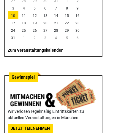
27
28
29
30
31
1
2
3
4
5
6
7
8
9
10
11
12
13
14
15
16
17
18
19
20
21
22
23
24
25
26
27
28
29
30
31
1
2
3
4
5
6
Zum Veranstaltungskalender
Wir verlosen regelmäßig Eintrittskarten zu
aktuellen Veranstaltungen in München.
JETZT TEILNEHMEN