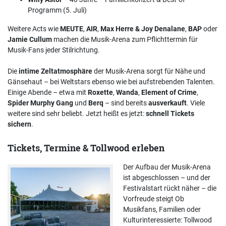
Programm (5. Juli)
Weitere Acts wie
MEUTE
,
AIR
,
Max Herre & Joy Denalane
,
BAP
oder
Jamie Cullum
machen die Musik-Arena zum Pflichttermin für
Musik-Fans jeder Stilrichtung.
Die
intime Zeltatmosphäre
der Musik-Arena sorgt für Nähe und
Gänsehaut – bei Weltstars ebenso wie bei aufstrebenden Talenten.
Einige Abende – etwa mit
Roxette
,
Wanda
,
Element of Crime
,
Spider Murphy Gang
und
Berq
– sind bereits
ausverkauft
. Viele
weitere sind sehr beliebt. Jetzt heißt es jetzt:
schnell Tickets
sichern
.
Tickets, Termine & Tollwood erleben
Der Aufbau der Musik-Arena
ist abgeschlossen – und der
Festivalstart rückt näher – die
Vorfreude steigt Ob
Musikfans, Familien oder
Kulturinteressierte: Tollwood